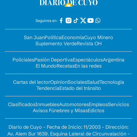
Seguinos en:
San Juan
Política
Economía
Cuyo Minero
Suplemento Verde
Revista OH
Policiales
Pasión Deportiva
Espectáculos
Argentina
El Mundo
Recetas
En las redes
Cartas del lector
Opinion
Sociales
Salud
Tecnología
Tendencia
Estado del tránsito
Clasificados
Inmuebles
Automotores
Empleos
Servicios
Avisos Fúnebres y Misas
Edictos
Diario de Cuyo - Fecha de Inicio: 11/2003 - Dirección:
Av. Alem Sur 1639. Esquina Lateral de Circunvalación -