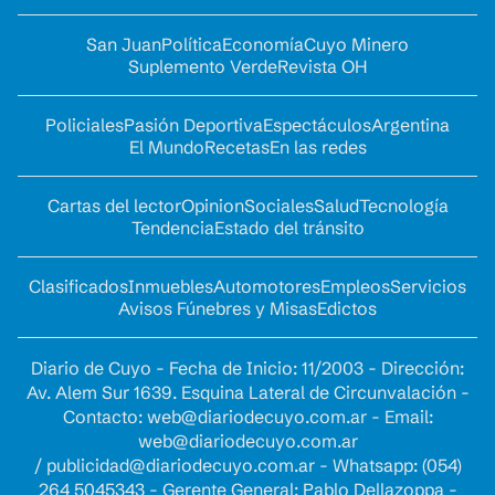
San Juan
Política
Economía
Cuyo Minero
Suplemento Verde
Revista OH
Policiales
Pasión Deportiva
Espectáculos
Argentina
El Mundo
Recetas
En las redes
Cartas del lector
Opinion
Sociales
Salud
Tecnología
Tendencia
Estado del tránsito
Clasificados
Inmuebles
Automotores
Empleos
Servicios
Avisos Fúnebres y Misas
Edictos
Diario de Cuyo - Fecha de Inicio: 11/2003 - Dirección:
Av. Alem Sur 1639. Esquina Lateral de Circunvalación -
Contacto:
web@diariodecuyo.com.ar
- Email:
web@diariodecuyo.com.ar
/
publicidad@diariodecuyo.com.ar
-
Whatsapp: (054)
264 5045343 - Gerente General: Pablo Dellazoppa -