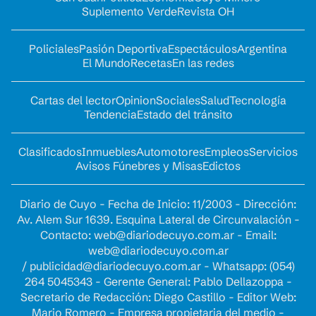
Suplemento Verde
Revista OH
Policiales
Pasión Deportiva
Espectáculos
Argentina
El Mundo
Recetas
En las redes
Cartas del lector
Opinion
Sociales
Salud
Tecnología
Tendencia
Estado del tránsito
Clasificados
Inmuebles
Automotores
Empleos
Servicios
Avisos Fúnebres y Misas
Edictos
Diario de Cuyo - Fecha de Inicio: 11/2003 - Dirección:
Av. Alem Sur 1639. Esquina Lateral de Circunvalación -
Contacto:
web@diariodecuyo.com.ar
- Email:
web@diariodecuyo.com.ar
/
publicidad@diariodecuyo.com.ar
-
Whatsapp: (054)
264 5045343 - Gerente General: Pablo Dellazoppa -
Secretario de Redacción: Diego Castillo - Editor Web:
Mario Romero - Empresa propietaria del medio -