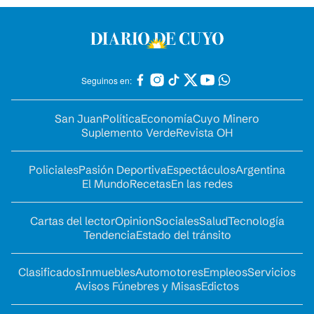
Seguinos en:
San Juan
Política
Economía
Cuyo Minero
Suplemento Verde
Revista OH
Policiales
Pasión Deportiva
Espectáculos
Argentina
El Mundo
Recetas
En las redes
Cartas del lector
Opinion
Sociales
Salud
Tecnología
Tendencia
Estado del tránsito
Clasificados
Inmuebles
Automotores
Empleos
Servicios
Avisos Fúnebres y Misas
Edictos