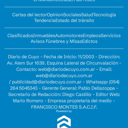
Cartas del lector
Opinion
Sociales
Salud
Tecnología
Tendencia
Estado del tránsito
Clasificados
Inmuebles
Automotores
Empleos
Servicios
Avisos Fúnebres y Misas
Edictos
Diario de Cuyo - Fecha de Inicio: 11/2003 - Dirección:
Av. Alem Sur 1639. Esquina Lateral de Circunvalación -
Contacto:
web@diariodecuyo.com.ar
- Email:
web@diariodecuyo.com.ar
/
publicidad@diariodecuyo.com.ar
-
Whatsapp: (054)
264 5045343 - Gerente General: Pablo Dellazoppa -
Secretario de Redacción: Diego Castillo - Editor Web:
Mario Romero - Empresa propietaria del medio -
FRANCISCO MONTES S.A.C.I.F.