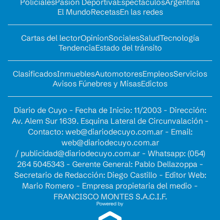
Policiales
Pasión Deportiva
Espectáculos
Argentina
El Mundo
Recetas
En las redes
Cartas del lector
Opinion
Sociales
Salud
Tecnología
Tendencia
Estado del tránsito
Clasificados
Inmuebles
Automotores
Empleos
Servicios
Avisos Fúnebres y Misas
Edictos
Diario de Cuyo - Fecha de Inicio: 11/2003 - Dirección:
Av. Alem Sur 1639. Esquina Lateral de Circunvalación -
Contacto:
web@diariodecuyo.com.ar
- Email:
web@diariodecuyo.com.ar
/
publicidad@diariodecuyo.com.ar
-
Whatsapp: (054)
264 5045343 - Gerente General: Pablo Dellazoppa -
Secretario de Redacción: Diego Castillo - Editor Web:
Mario Romero - Empresa propietaria del medio -
FRANCISCO MONTES S.A.C.I.F.