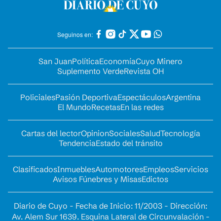
Seguinos en:
San Juan
Política
Economía
Cuyo Minero
Suplemento Verde
Revista OH
Policiales
Pasión Deportiva
Espectáculos
Argentina
El Mundo
Recetas
En las redes
Cartas del lector
Opinion
Sociales
Salud
Tecnología
Tendencia
Estado del tránsito
Clasificados
Inmuebles
Automotores
Empleos
Servicios
Avisos Fúnebres y Misas
Edictos
Diario de Cuyo - Fecha de Inicio: 11/2003 - Dirección:
Av. Alem Sur 1639. Esquina Lateral de Circunvalación -