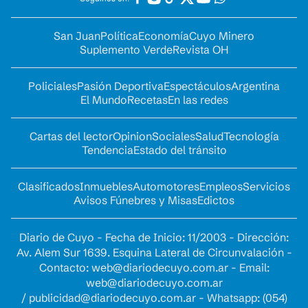
San Juan
Política
Economía
Cuyo Minero
Suplemento Verde
Revista OH
Policiales
Pasión Deportiva
Espectáculos
Argentina
El Mundo
Recetas
En las redes
Cartas del lector
Opinion
Sociales
Salud
Tecnología
Tendencia
Estado del tránsito
Clasificados
Inmuebles
Automotores
Empleos
Servicios
Avisos Fúnebres y Misas
Edictos
Diario de Cuyo - Fecha de Inicio: 11/2003 - Dirección:
Av. Alem Sur 1639. Esquina Lateral de Circunvalación -
Contacto:
web@diariodecuyo.com.ar
- Email:
web@diariodecuyo.com.ar
/
publicidad@diariodecuyo.com.ar
-
Whatsapp: (054)