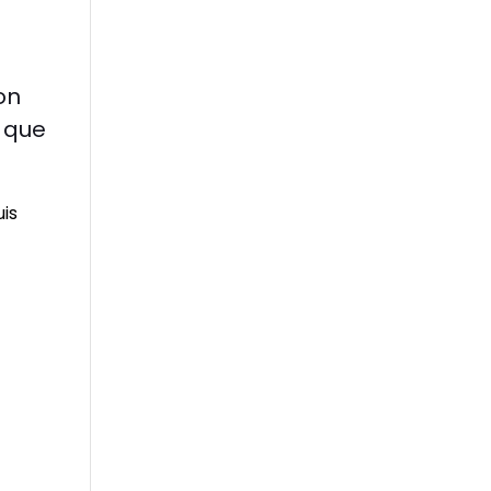
on
a que