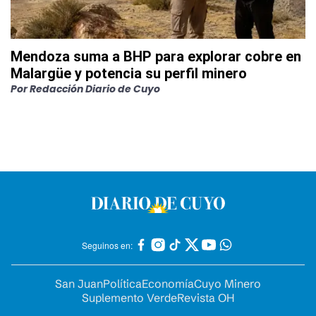
Mendoza suma a BHP para explorar cobre en
Malargüe y potencia su perfil minero
Por
Redacción Diario de Cuyo
Seguinos en:
San Juan
Política
Economía
Cuyo Minero
Suplemento Verde
Revista OH