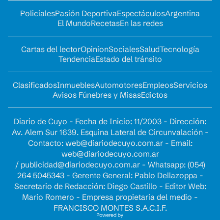
Policiales
Pasión Deportiva
Espectáculos
Argentina
El Mundo
Recetas
En las redes
Cartas del lector
Opinion
Sociales
Salud
Tecnología
Tendencia
Estado del tránsito
Clasificados
Inmuebles
Automotores
Empleos
Servicios
Avisos Fúnebres y Misas
Edictos
Diario de Cuyo - Fecha de Inicio: 11/2003 - Dirección:
Av. Alem Sur 1639. Esquina Lateral de Circunvalación -
Contacto:
web@diariodecuyo.com.ar
- Email:
web@diariodecuyo.com.ar
/
publicidad@diariodecuyo.com.ar
-
Whatsapp: (054)
264 5045343 - Gerente General: Pablo Dellazoppa -
Secretario de Redacción: Diego Castillo - Editor Web:
Mario Romero - Empresa propietaria del medio -
FRANCISCO MONTES S.A.C.I.F.