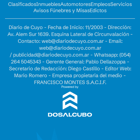
Clasificados
Inmuebles
Automotores
Empleos
Servicios
Avisos Fúnebres y Misas
Edictos
Diario de Cuyo - Fecha de Inicio: 11/2003 - Dirección:
Av. Alem Sur 1639. Esquina Lateral de Circunvalación -
Contacto:
web@diariodecuyo.com.ar
- Email:
web@diariodecuyo.com.ar
/
publicidad@diariodecuyo.com.ar
-
Whatsapp: (054)
264 5045343 - Gerente General: Pablo Dellazoppa -
Secretario de Redacción: Diego Castillo - Editor Web:
Mario Romero - Empresa propietaria del medio -
FRANCISCO MONTES S.A.C.I.F.