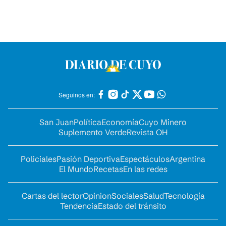
Seguinos en:
San Juan
Política
Economía
Cuyo Minero
Suplemento Verde
Revista OH
Policiales
Pasión Deportiva
Espectáculos
Argentina
El Mundo
Recetas
En las redes
Cartas del lector
Opinion
Sociales
Salud
Tecnología
Tendencia
Estado del tránsito