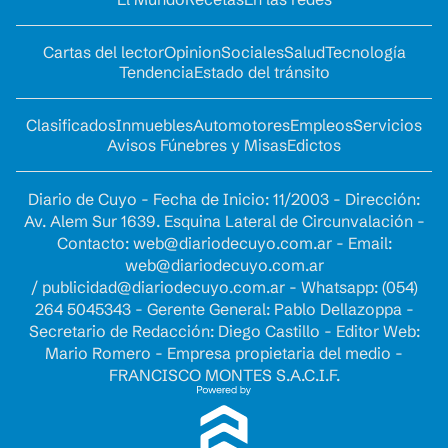
Cartas del lector
Opinion
Sociales
Salud
Tecnología
Tendencia
Estado del tránsito
Clasificados
Inmuebles
Automotores
Empleos
Servicios
Avisos Fúnebres y Misas
Edictos
Diario de Cuyo - Fecha de Inicio: 11/2003 - Dirección:
Av. Alem Sur 1639. Esquina Lateral de Circunvalación -
Contacto:
web@diariodecuyo.com.ar
- Email:
web@diariodecuyo.com.ar
/
publicidad@diariodecuyo.com.ar
-
Whatsapp: (054)
264 5045343 - Gerente General: Pablo Dellazoppa -
Secretario de Redacción: Diego Castillo - Editor Web:
Mario Romero - Empresa propietaria del medio -
FRANCISCO MONTES S.A.C.I.F.