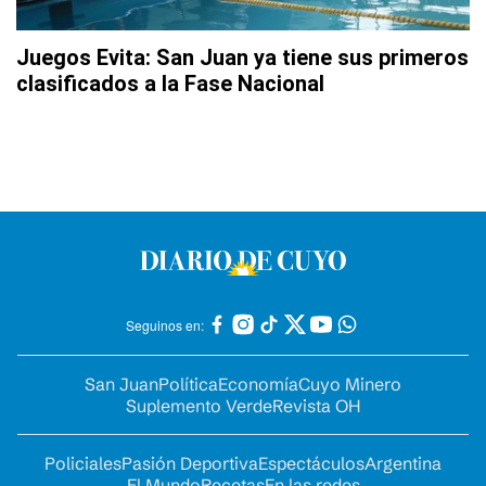
Juegos Evita: San Juan ya tiene sus primeros
clasificados a la Fase Nacional
Seguinos en:
San Juan
Política
Economía
Cuyo Minero
Suplemento Verde
Revista OH
Policiales
Pasión Deportiva
Espectáculos
Argentina
El Mundo
Recetas
En las redes