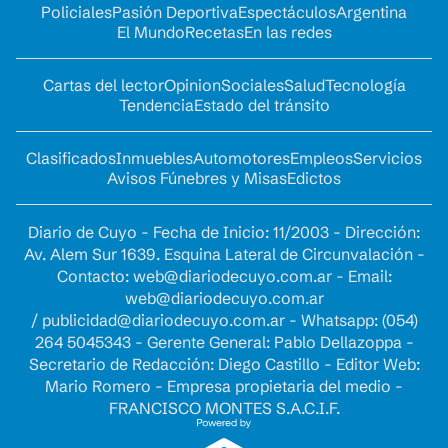
Policiales
Pasión Deportiva
Espectáculos
Argentina
El Mundo
Recetas
En las redes
Cartas del lector
Opinion
Sociales
Salud
Tecnología
Tendencia
Estado del tránsito
Clasificados
Inmuebles
Automotores
Empleos
Servicios
Avisos Fúnebres y Misas
Edictos
Diario de Cuyo - Fecha de Inicio: 11/2003 - Dirección:
Av. Alem Sur 1639. Esquina Lateral de Circunvalación -
Contacto:
web@diariodecuyo.com.ar
- Email:
web@diariodecuyo.com.ar
/
publicidad@diariodecuyo.com.ar
-
Whatsapp: (054)
264 5045343 - Gerente General: Pablo Dellazoppa -
Secretario de Redacción: Diego Castillo - Editor Web:
Mario Romero - Empresa propietaria del medio -
FRANCISCO MONTES S.A.C.I.F.