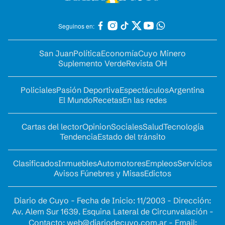
Seguinos en:
San Juan
Política
Economía
Cuyo Minero
Suplemento Verde
Revista OH
Policiales
Pasión Deportiva
Espectáculos
Argentina
El Mundo
Recetas
En las redes
Cartas del lector
Opinion
Sociales
Salud
Tecnología
Tendencia
Estado del tránsito
Clasificados
Inmuebles
Automotores
Empleos
Servicios
Avisos Fúnebres y Misas
Edictos
Diario de Cuyo - Fecha de Inicio: 11/2003 - Dirección:
Av. Alem Sur 1639. Esquina Lateral de Circunvalación -
Contacto:
web@diariodecuyo.com.ar
- Email: