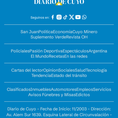
Seguinos en:
San Juan
Política
Economía
Cuyo Minero
Suplemento Verde
Revista OH
Policiales
Pasión Deportiva
Espectáculos
Argentina
El Mundo
Recetas
En las redes
Cartas del lector
Opinion
Sociales
Salud
Tecnología
Tendencia
Estado del tránsito
Clasificados
Inmuebles
Automotores
Empleos
Servicios
Avisos Fúnebres y Misas
Edictos
Diario de Cuyo - Fecha de Inicio: 11/2003 - Dirección:
Av. Alem Sur 1639. Esquina Lateral de Circunvalación -