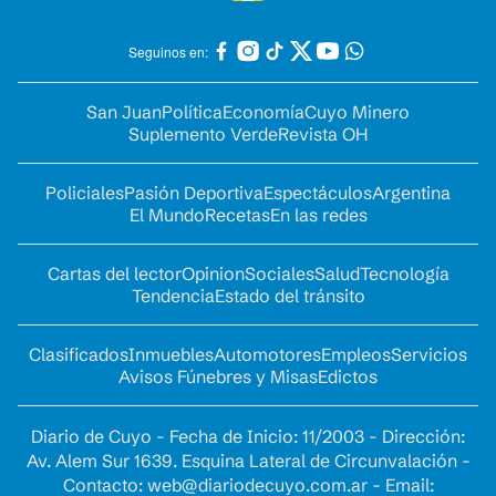
Seguinos en:
San Juan
Política
Economía
Cuyo Minero
Suplemento Verde
Revista OH
Policiales
Pasión Deportiva
Espectáculos
Argentina
El Mundo
Recetas
En las redes
Cartas del lector
Opinion
Sociales
Salud
Tecnología
Tendencia
Estado del tránsito
Clasificados
Inmuebles
Automotores
Empleos
Servicios
Avisos Fúnebres y Misas
Edictos
Diario de Cuyo - Fecha de Inicio: 11/2003 - Dirección:
Av. Alem Sur 1639. Esquina Lateral de Circunvalación -
Contacto:
web@diariodecuyo.com.ar
- Email: