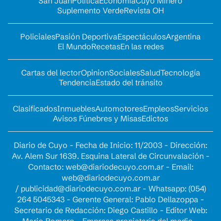
San Juan
Política
Economía
Cuyo Minero
Suplemento Verde
Revista OH
Policiales
Pasión Deportiva
Espectáculos
Argentina
El Mundo
Recetas
En las redes
Cartas del lector
Opinion
Sociales
Salud
Tecnología
Tendencia
Estado del tránsito
Clasificados
Inmuebles
Automotores
Empleos
Servicios
Avisos Fúnebres y Misas
Edictos
Diario de Cuyo - Fecha de Inicio: 11/2003 - Dirección:
Av. Alem Sur 1639. Esquina Lateral de Circunvalación -
Contacto:
web@diariodecuyo.com.ar
- Email:
web@diariodecuyo.com.ar
/
publicidad@diariodecuyo.com.ar
-
Whatsapp: (054)
264 5045343 - Gerente General: Pablo Dellazoppa -
Secretario de Redacción: Diego Castillo - Editor Web: