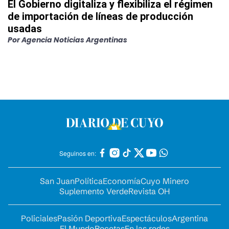
El Gobierno digitaliza y flexibiliza el régimen
de importación de líneas de producción
usadas
Por
Agencia Noticias Argentinas
Seguinos en:
San Juan
Política
Economía
Cuyo Minero
Suplemento Verde
Revista OH
Policiales
Pasión Deportiva
Espectáculos
Argentina
El Mundo
Recetas
En las redes