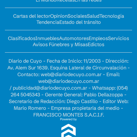
Cartas del lector
Opinion
Sociales
Salud
Tecnología
Tendencia
Estado del tránsito
Clasificados
Inmuebles
Automotores
Empleos
Servicios
Avisos Fúnebres y Misas
Edictos
Diario de Cuyo - Fecha de Inicio: 11/2003 - Dirección:
Av. Alem Sur 1639. Esquina Lateral de Circunvalación -
Contacto:
web@diariodecuyo.com.ar
- Email:
web@diariodecuyo.com.ar
/
publicidad@diariodecuyo.com.ar
-
Whatsapp: (054)
264 5045343 - Gerente General: Pablo Dellazoppa -
Secretario de Redacción: Diego Castillo - Editor Web:
Mario Romero - Empresa propietaria del medio -
FRANCISCO MONTES S.A.C.I.F.