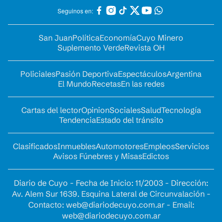
Seguinos en:
San Juan
Política
Economía
Cuyo Minero
Suplemento Verde
Revista OH
Policiales
Pasión Deportiva
Espectáculos
Argentina
El Mundo
Recetas
En las redes
Cartas del lector
Opinion
Sociales
Salud
Tecnología
Tendencia
Estado del tránsito
Clasificados
Inmuebles
Automotores
Empleos
Servicios
Avisos Fúnebres y Misas
Edictos
Diario de Cuyo - Fecha de Inicio: 11/2003 - Dirección:
Av. Alem Sur 1639. Esquina Lateral de Circunvalación -
Contacto:
web@diariodecuyo.com.ar
- Email:
web@diariodecuyo.com.ar