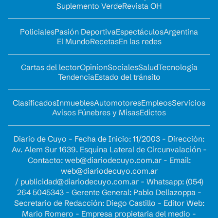
Suplemento Verde
Revista OH
Policiales
Pasión Deportiva
Espectáculos
Argentina
El Mundo
Recetas
En las redes
Cartas del lector
Opinion
Sociales
Salud
Tecnología
Tendencia
Estado del tránsito
Clasificados
Inmuebles
Automotores
Empleos
Servicios
Avisos Fúnebres y Misas
Edictos
Diario de Cuyo - Fecha de Inicio: 11/2003 - Dirección:
Av. Alem Sur 1639. Esquina Lateral de Circunvalación -
Contacto:
web@diariodecuyo.com.ar
- Email:
web@diariodecuyo.com.ar
/
publicidad@diariodecuyo.com.ar
-
Whatsapp: (054)
264 5045343 - Gerente General: Pablo Dellazoppa -
Secretario de Redacción: Diego Castillo - Editor Web:
Mario Romero - Empresa propietaria del medio -