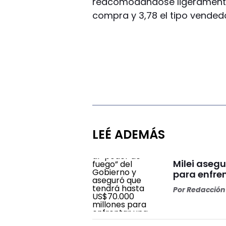
reacomodándose ligeramente 
compra y 3,78 el tipo vendedo
LEÉ ADEMÁS
Milei aseg
para enfre
Por
Redacción 