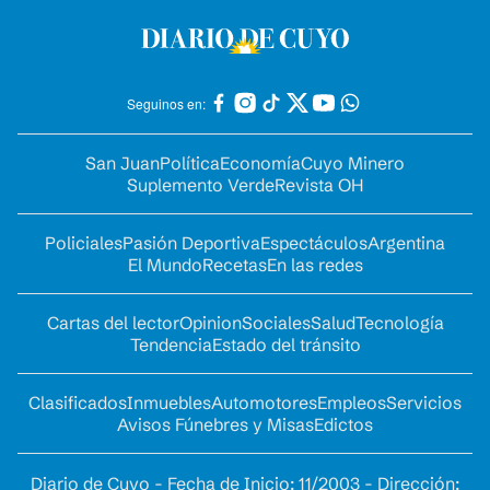
Seguinos en:
San Juan
Política
Economía
Cuyo Minero
Suplemento Verde
Revista OH
Policiales
Pasión Deportiva
Espectáculos
Argentina
El Mundo
Recetas
En las redes
Cartas del lector
Opinion
Sociales
Salud
Tecnología
Tendencia
Estado del tránsito
Clasificados
Inmuebles
Automotores
Empleos
Servicios
Avisos Fúnebres y Misas
Edictos
Diario de Cuyo - Fecha de Inicio: 11/2003 - Dirección: