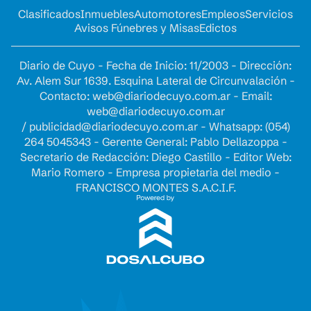
Clasificados
Inmuebles
Automotores
Empleos
Servicios
Avisos Fúnebres y Misas
Edictos
Diario de Cuyo - Fecha de Inicio: 11/2003 - Dirección:
Av. Alem Sur 1639. Esquina Lateral de Circunvalación -
Contacto:
web@diariodecuyo.com.ar
- Email:
web@diariodecuyo.com.ar
/
publicidad@diariodecuyo.com.ar
-
Whatsapp: (054)
264 5045343 - Gerente General: Pablo Dellazoppa -
Secretario de Redacción: Diego Castillo - Editor Web:
Mario Romero - Empresa propietaria del medio -
FRANCISCO MONTES S.A.C.I.F.