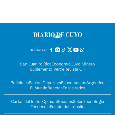
Seguinos en:
San Juan
Política
Economía
Cuyo Minero
Suplemento Verde
Revista OH
Policiales
Pasión Deportiva
Espectáculos
Argentina
El Mundo
Recetas
En las redes
Cartas del lector
Opinion
Sociales
Salud
Tecnología
Tendencia
Estado del tránsito