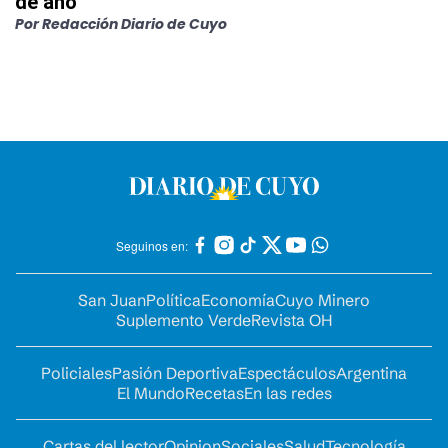
de año
Por
Redacción Diario de Cuyo
Seguinos en:
San Juan
Política
Economía
Cuyo Minero
Suplemento Verde
Revista OH
Policiales
Pasión Deportiva
Espectáculos
Argentina
El Mundo
Recetas
En las redes
Cartas del lector
Opinion
Sociales
Salud
Tecnología