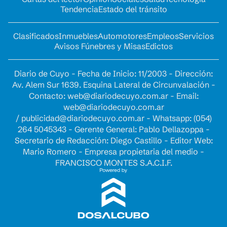
Tendencia
Estado del tránsito
Clasificados
Inmuebles
Automotores
Empleos
Servicios
Avisos Fúnebres y Misas
Edictos
Diario de Cuyo - Fecha de Inicio: 11/2003 - Dirección:
Av. Alem Sur 1639. Esquina Lateral de Circunvalación -
Contacto:
web@diariodecuyo.com.ar
- Email:
web@diariodecuyo.com.ar
/
publicidad@diariodecuyo.com.ar
-
Whatsapp: (054)
264 5045343 - Gerente General: Pablo Dellazoppa -
Secretario de Redacción: Diego Castillo - Editor Web:
Mario Romero - Empresa propietaria del medio -
FRANCISCO MONTES S.A.C.I.F.