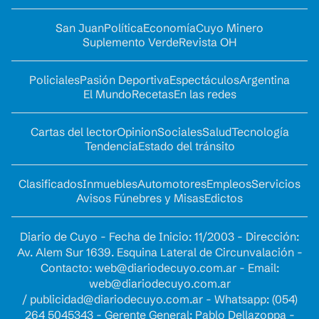
San Juan
Política
Economía
Cuyo Minero
Suplemento Verde
Revista OH
Policiales
Pasión Deportiva
Espectáculos
Argentina
El Mundo
Recetas
En las redes
Cartas del lector
Opinion
Sociales
Salud
Tecnología
Tendencia
Estado del tránsito
Clasificados
Inmuebles
Automotores
Empleos
Servicios
Avisos Fúnebres y Misas
Edictos
Diario de Cuyo - Fecha de Inicio: 11/2003 - Dirección:
Av. Alem Sur 1639. Esquina Lateral de Circunvalación -
Contacto:
web@diariodecuyo.com.ar
- Email:
web@diariodecuyo.com.ar
/
publicidad@diariodecuyo.com.ar
-
Whatsapp: (054)
264 5045343 - Gerente General: Pablo Dellazoppa -