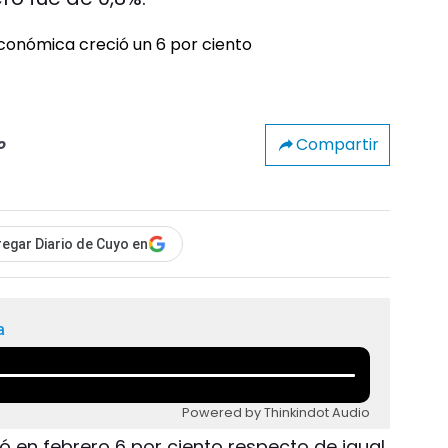
Compartir
o
egar Diario de Cuyo en
a
Powered by Thinkindot Audio
ó en febrero 6 por ciento respecto de igual