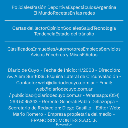
Policiales
Pasión Deportiva
Espectáculos
Argentina
El Mundo
Recetas
En las redes
Cartas del lector
Opinion
Sociales
Salud
Tecnología
Tendencia
Estado del tránsito
Clasificados
Inmuebles
Automotores
Empleos
Servicios
Avisos Fúnebres y Misas
Edictos
Diario de Cuyo - Fecha de Inicio: 11/2003 - Dirección:
Av. Alem Sur 1639. Esquina Lateral de Circunvalación -
Contacto:
web@diariodecuyo.com.ar
- Email:
web@diariodecuyo.com.ar
/
publicidad@diariodecuyo.com.ar
-
Whatsapp: (054)
264 5045343 - Gerente General: Pablo Dellazoppa -
Secretario de Redacción: Diego Castillo - Editor Web:
Mario Romero - Empresa propietaria del medio -
FRANCISCO MONTES S.A.C.I.F.