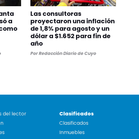
lanta
Las consultoras
só a
proyectaron una inflación
 como
de 1,8% para agosto y un
dólar a $1.652 para fin de
año
o
Por
Redacción Diario de Cuyo
 del lector
Clasificados
on
Clasificados
es
Inmuebles