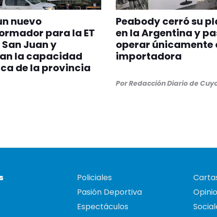
un nuevo
Peabody cerró su p
ormador para la ET
en la Argentina y pa
 San Juan y
operar únicamente
can la capacidad
importadora
ica de la provincia
Por
Redacción Diario de Cuy
s
Policiales
Cartas
Pasión Deportiva
Opini
Espectáculos
Social