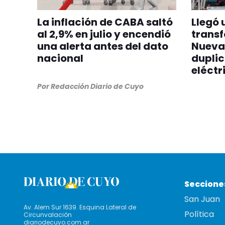
La inflación de CABA saltó
Llegó 
al 2,9% en julio y encendió
transf
una alerta antes del dato
Nueva
nacional
dupli
eléctr
Por
Redacción Diario de Cuyo
Seccione
San Juan
Av. Alem Sur 1639. Esquina Lateral de
Política
Circunvalación
diariodecuyo.com.ar