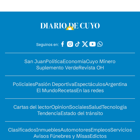
Seguinos en:
San Juan
Política
Economía
Cuyo Minero
Suplemento Verde
Revista OH
Policiales
Pasión Deportiva
Espectáculos
Argentina
El Mundo
Recetas
En las redes
Cartas del lector
Opinion
Sociales
Salud
Tecnología
Tendencia
Estado del tránsito
Clasificados
Inmuebles
Automotores
Empleos
Servicios
Avisos Fúnebres y Misas
Edictos