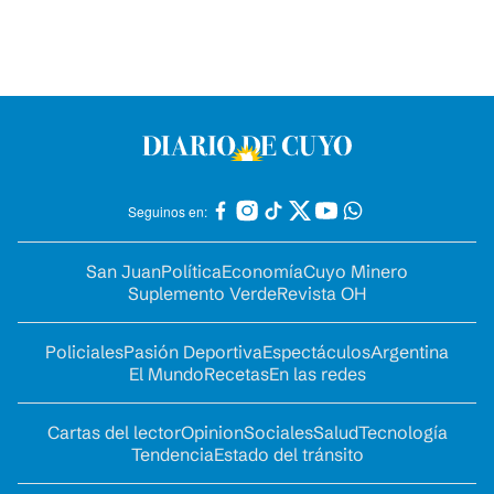
Seguinos en:
San Juan
Política
Economía
Cuyo Minero
Suplemento Verde
Revista OH
Policiales
Pasión Deportiva
Espectáculos
Argentina
El Mundo
Recetas
En las redes
Cartas del lector
Opinion
Sociales
Salud
Tecnología
Tendencia
Estado del tránsito