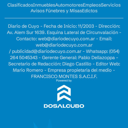
Clasificados
Inmuebles
Automotores
Empleos
Servicios
Avisos Fúnebres y Misas
Edictos
Diario de Cuyo - Fecha de Inicio: 11/2003 - Dirección:
Av. Alem Sur 1639. Esquina Lateral de Circunvalación -
Contacto:
web@diariodecuyo.com.ar
- Email:
web@diariodecuyo.com.ar
/
publicidad@diariodecuyo.com.ar
-
Whatsapp: (054)
264 5045343 - Gerente General: Pablo Dellazoppa -
Secretario de Redacción: Diego Castillo - Editor Web:
Mario Romero - Empresa propietaria del medio -
FRANCISCO MONTES S.A.C.I.F.