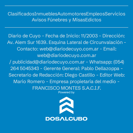
Clasificados
Inmuebles
Automotores
Empleos
Servicios
Avisos Fúnebres y Misas
Edictos
Diario de Cuyo - Fecha de Inicio: 11/2003 - Dirección:
Av. Alem Sur 1639. Esquina Lateral de Circunvalación -
Contacto:
web@diariodecuyo.com.ar
- Email:
web@diariodecuyo.com.ar
/
publicidad@diariodecuyo.com.ar
-
Whatsapp: (054)
264 5045343 - Gerente General: Pablo Dellazoppa -
Secretario de Redacción: Diego Castillo - Editor Web:
Mario Romero - Empresa propietaria del medio -
FRANCISCO MONTES S.A.C.I.F.