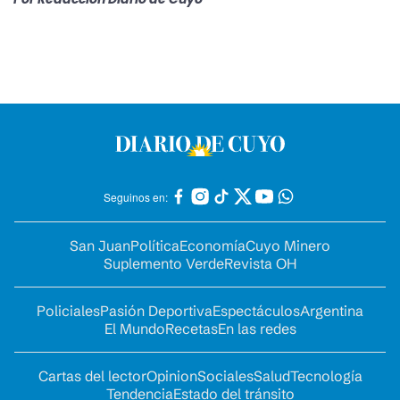
Seguinos en:
San Juan
Política
Economía
Cuyo Minero
Suplemento Verde
Revista OH
Policiales
Pasión Deportiva
Espectáculos
Argentina
El Mundo
Recetas
En las redes
Cartas del lector
Opinion
Sociales
Salud
Tecnología
Tendencia
Estado del tránsito