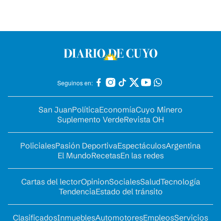
Seguinos en:
San Juan
Política
Economía
Cuyo Minero
Suplemento Verde
Revista OH
Policiales
Pasión Deportiva
Espectáculos
Argentina
El Mundo
Recetas
En las redes
Cartas del lector
Opinion
Sociales
Salud
Tecnología
Tendencia
Estado del tránsito
Clasificados
Inmuebles
Automotores
Empleos
Servicios