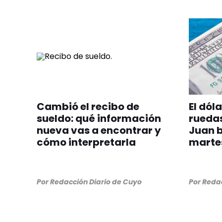
Cambió el recibo de
El dól
sueldo: qué información
ruedas
nueva vas a encontrar y
Juan b
cómo interpretarla
marte
Por
Redacción Diario de Cuyo
Por
Redac