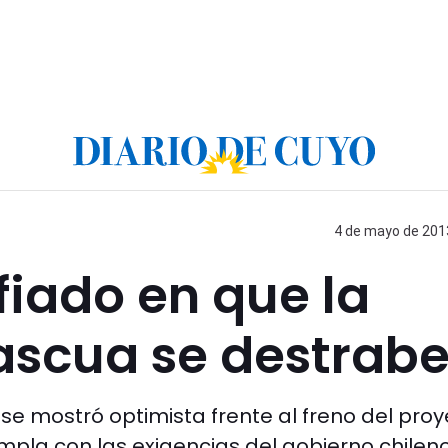
4 de mayo de 2013
iado en que la
ascua se destrab
a se mostró optimista frente al freno del proy
pla con las exigencias del gobierno chileno