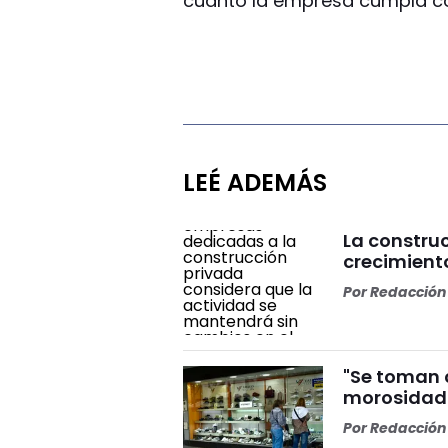
cuanto la empresa cumpla con
LEÉ ADEMÁS
La constru
crecimiento
Por
Redacción 
"Se toman c
morosidad 
Por
Redacción 