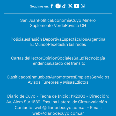
Seguinos en:
San Juan
Política
Economía
Cuyo Minero
Suplemento Verde
Revista OH
Policiales
Pasión Deportiva
Espectáculos
Argentina
El Mundo
Recetas
En las redes
Cartas del lector
Opinion
Sociales
Salud
Tecnología
Tendencia
Estado del tránsito
Clasificados
Inmuebles
Automotores
Empleos
Servicios
Avisos Fúnebres y Misas
Edictos
Diario de Cuyo - Fecha de Inicio: 11/2003 - Dirección:
Av. Alem Sur 1639. Esquina Lateral de Circunvalación -
Contacto:
web@diariodecuyo.com.ar
- Email:
web@diariodecuyo.com.ar