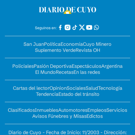
Seguinos en:
San Juan
Política
Economía
Cuyo Minero
Suplemento Verde
Revista OH
Policiales
Pasión Deportiva
Espectáculos
Argentina
El Mundo
Recetas
En las redes
Cartas del lector
Opinion
Sociales
Salud
Tecnología
Tendencia
Estado del tránsito
Clasificados
Inmuebles
Automotores
Empleos
Servicios
Avisos Fúnebres y Misas
Edictos
Diario de Cuyo - Fecha de Inicio: 11/2003 - Dirección: