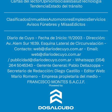
Cartas del lector
Opinion
Sociales
Salud
Tecnología
Tendencia
Estado del tránsito
Clasificados
Inmuebles
Automotores
Empleos
Servicios
Avisos Fúnebres y Misas
Edictos
Diario de Cuyo - Fecha de Inicio: 11/2003 - Dirección:
Av. Alem Sur 1639. Esquina Lateral de Circunvalación -
Contacto:
web@diariodecuyo.com.ar
- Email:
web@diariodecuyo.com.ar
/
publicidad@diariodecuyo.com.ar
-
Whatsapp: (054)
264 5045343 - Gerente General: Pablo Dellazoppa -
Secretario de Redacción: Diego Castillo - Editor Web:
Mario Romero - Empresa propietaria del medio -
FRANCISCO MONTES S.A.C.I.F.