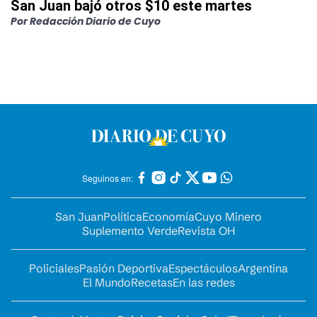
San Juan bajó otros $10 este martes
Por
Redacción Diario de Cuyo
Seguinos en:
San Juan
Política
Economía
Cuyo Minero
Suplemento Verde
Revista OH
Policiales
Pasión Deportiva
Espectáculos
Argentina
El Mundo
Recetas
En las redes