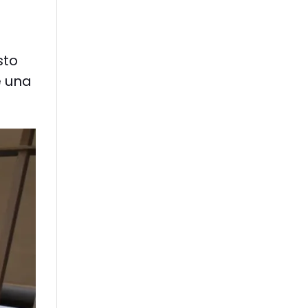
sto
e una