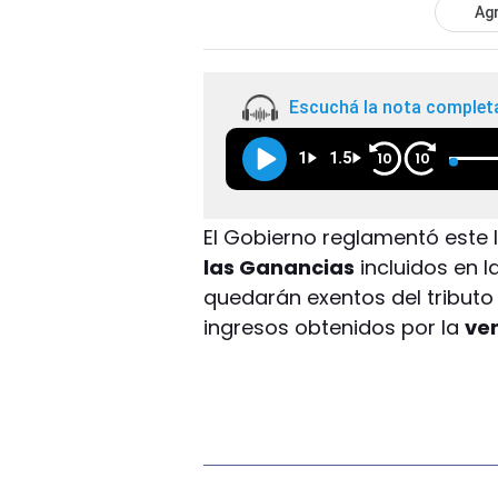
Agr
Escuchá la nota complet
1
1.5
10
10
El Gobierno reglamentó este 
las Ganancias
incluidos en l
quedarán exentos del tributo
ingresos obtenidos por la
ve