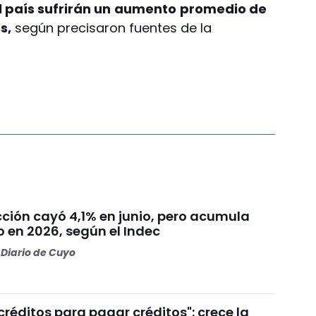
l país sufrirán un
aumento
promedio de
s,
según precisaron fuentes de la
cción cayó 4,1% en junio, pero acumula
 en 2026, según el Indec
Diario de Cuyo
réditos para pagar créditos": crece la