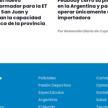
un nuevo
Peabody cerró su p
ormador para la ET
en la Argentina y pa
 San Juan y
operar únicamente
can la capacidad
importadora
ica de la provincia
Por
Redacción Diario de Cuy
s
Policiales
Cartas
Pasión Deportiva
Opini
Espectáculos
Social
Argentina
Salud
ro
El Mundo
Tecno