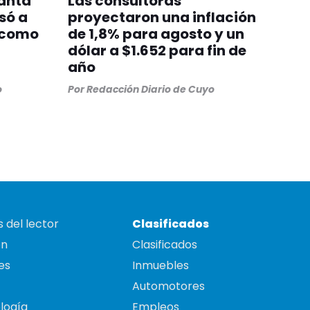
lanta
Las consultoras
só a
proyectaron una inflación
 como
de 1,8% para agosto y un
dólar a $1.652 para fin de
año
o
Por
Redacción Diario de Cuyo
 del lector
Clasificados
on
Clasificados
es
Inmuebles
Automotores
logía
Empleos