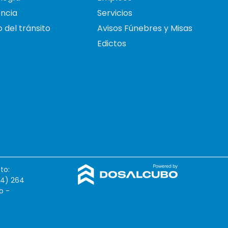
ncia
Servicios
 del tránsito
Avisos Fúnebres y Misas
Edictos
to:
54) 264
o -