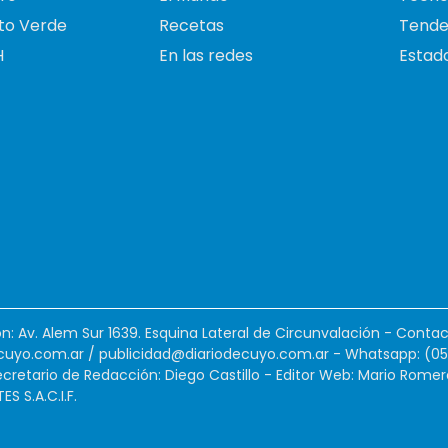
to Verde
Recetas
Tende
H
En las redes
Estado
ión: Av. Alem Sur 1639. Esquina Lateral de Circunvalación - Contac
cuyo.com.ar
/
publicidad@diariodecuyo.com.ar
-
Whatsapp: (0
cretario de Redacción: Diego Castillo - Editor Web: Mario Romer
 S.A.C.I.F.