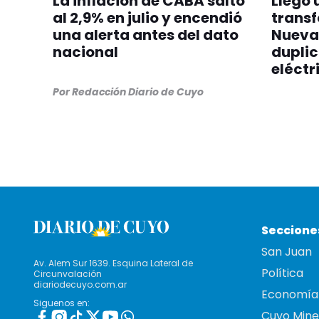
La inflación de CABA saltó
Llegó 
al 2,9% en julio y encendió
transf
una alerta antes del dato
Nueva
nacional
dupli
eléctr
Por
Redacción Diario de Cuyo
Seccione
San Juan
Av. Alem Sur 1639. Esquina Lateral de
Política
Circunvalación
diariodecuyo.com.ar
Economía
Siguenos en:
Cuyo Mine