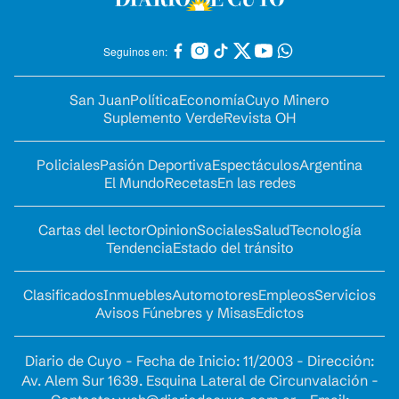
Seguinos en:
San Juan
Política
Economía
Cuyo Minero
Suplemento Verde
Revista OH
Policiales
Pasión Deportiva
Espectáculos
Argentina
El Mundo
Recetas
En las redes
Cartas del lector
Opinion
Sociales
Salud
Tecnología
Tendencia
Estado del tránsito
Clasificados
Inmuebles
Automotores
Empleos
Servicios
Avisos Fúnebres y Misas
Edictos
Diario de Cuyo - Fecha de Inicio: 11/2003 - Dirección:
Av. Alem Sur 1639. Esquina Lateral de Circunvalación -