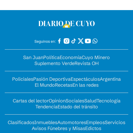
Seguinos en:
San Juan
Política
Economía
Cuyo Minero
Suplemento Verde
Revista OH
Policiales
Pasión Deportiva
Espectáculos
Argentina
El Mundo
Recetas
En las redes
Cartas del lector
Opinion
Sociales
Salud
Tecnología
Tendencia
Estado del tránsito
Clasificados
Inmuebles
Automotores
Empleos
Servicios
Avisos Fúnebres y Misas
Edictos