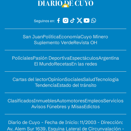
Seguinos en:
San Juan
Política
Economía
Cuyo Minero
Suplemento Verde
Revista OH
Policiales
Pasión Deportiva
Espectáculos
Argentina
El Mundo
Recetas
En las redes
Cartas del lector
Opinion
Sociales
Salud
Tecnología
Tendencia
Estado del tránsito
Clasificados
Inmuebles
Automotores
Empleos
Servicios
Avisos Fúnebres y Misas
Edictos
Diario de Cuyo - Fecha de Inicio: 11/2003 - Dirección:
Av. Alem Sur 1639. Esquina Lateral de Circunvalación -