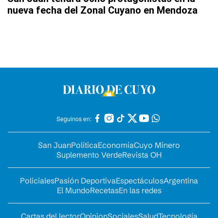
nueva fecha del Zonal Cuyano en Mendoza
Seguinos en:
San Juan
Política
Economía
Cuyo Minero
Suplemento Verde
Revista OH
Policiales
Pasión Deportiva
Espectáculos
Argentina
El Mundo
Recetas
En las redes
Cartas del lector
Opinion
Sociales
Salud
Tecnología