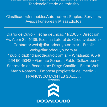
Tendencia
Estado del tránsito
Clasificados
Inmuebles
Automotores
Empleos
Servicios
Avisos Fúnebres y Misas
Edictos
Diario de Cuyo - Fecha de Inicio: 11/2003 - Dirección:
Av. Alem Sur 1639. Esquina Lateral de Circunvalación -
Contacto:
web@diariodecuyo.com.ar
- Email:
web@diariodecuyo.com.ar
/
publicidad@diariodecuyo.com.ar
-
Whatsapp: (054)
264 5045343 - Gerente General: Pablo Dellazoppa -
Secretario de Redacción: Diego Castillo - Editor Web:
Mario Romero - Empresa propietaria del medio -
FRANCISCO MONTES S.A.C.I.F.