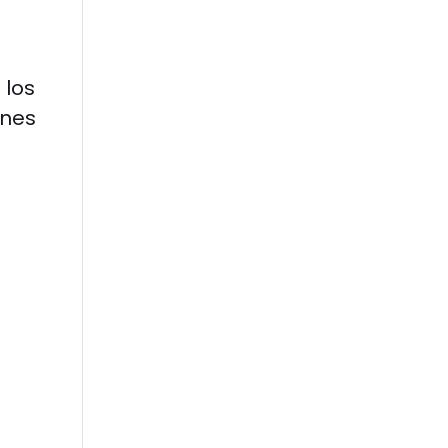
 los
ones