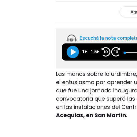
Agr
Escuchá la nota complet
1
1.5
10
10
Las manos sobre la urdimbre,
el entusiasmo por aprender un
que fue una jornada inaugur
convocatoria que superó las e
en las instalaciones del Cent
Acequias, en San Martín.