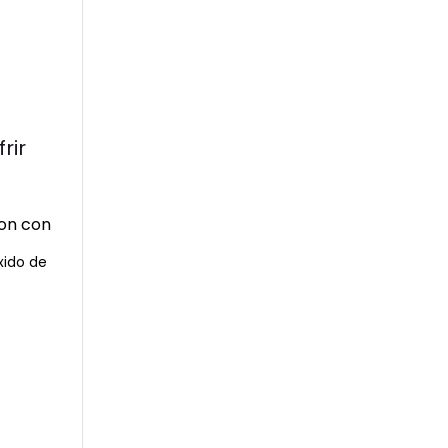
rir
xido de