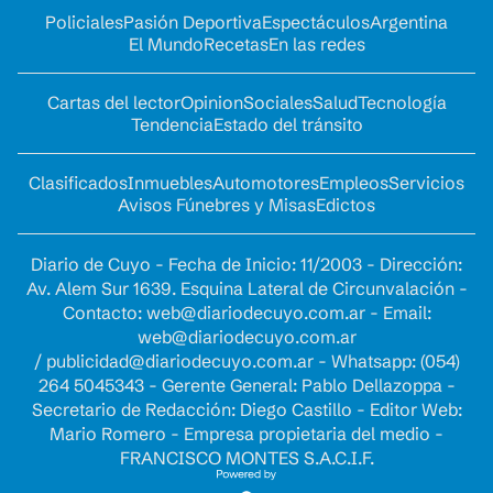
Policiales
Pasión Deportiva
Espectáculos
Argentina
El Mundo
Recetas
En las redes
Cartas del lector
Opinion
Sociales
Salud
Tecnología
Tendencia
Estado del tránsito
Clasificados
Inmuebles
Automotores
Empleos
Servicios
Avisos Fúnebres y Misas
Edictos
Diario de Cuyo - Fecha de Inicio: 11/2003 - Dirección:
Av. Alem Sur 1639. Esquina Lateral de Circunvalación -
Contacto:
web@diariodecuyo.com.ar
- Email:
web@diariodecuyo.com.ar
/
publicidad@diariodecuyo.com.ar
-
Whatsapp: (054)
264 5045343 - Gerente General: Pablo Dellazoppa -
Secretario de Redacción: Diego Castillo - Editor Web:
Mario Romero - Empresa propietaria del medio -
FRANCISCO MONTES S.A.C.I.F.