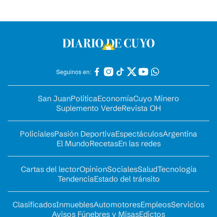
Seguinos en:
San Juan
Política
Economía
Cuyo Minero
Suplemento Verde
Revista OH
Policiales
Pasión Deportiva
Espectáculos
Argentina
El Mundo
Recetas
En las redes
Cartas del lector
Opinion
Sociales
Salud
Tecnología
Tendencia
Estado del tránsito
Clasificados
Inmuebles
Automotores
Empleos
Servicios
Avisos Fúnebres y Misas
Edictos