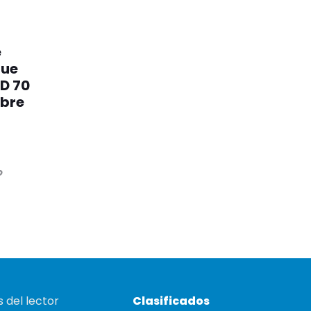
e
que
D 70
mbre
o
 del lector
Clasificados