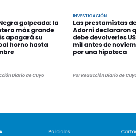
INVESTIGACIÓN
Negra golpeada: la
Las prestamistas d
tera más grande
Adorni declararon 
ís apagará su
debe devolverles US
pal horno hasta
mil antes de novie
mbre
por una hipoteca
cción Diario de Cuyo
Por Redacción Diario de Cuy
s
Policiales
Cartas