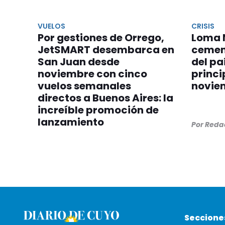
VUELOS
CRISIS
Por gestiones de Orrego,
Loma 
JetSMART desembarca en
cemen
San Juan desde
del pa
noviembre con cinco
princi
vuelos semanales
novie
directos a Buenos Aires: la
increíble promoción de
lanzamiento
Por Reda
Seccione