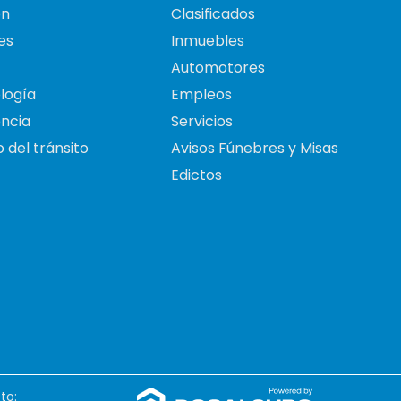
on
Clasificados
es
Inmuebles
Automotores
logía
Empleos
ncia
Servicios
 del tránsito
Avisos Fúnebres y Misas
Edictos
to: