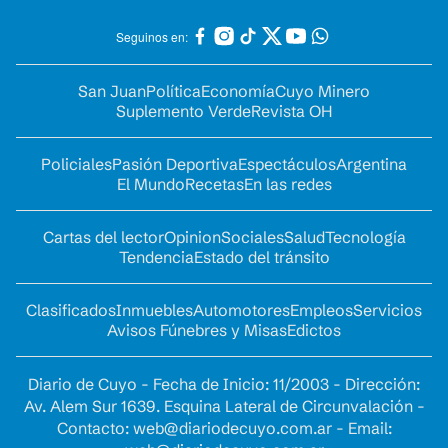
Seguinos en:
San Juan
Política
Economía
Cuyo Minero
Suplemento Verde
Revista OH
Policiales
Pasión Deportiva
Espectáculos
Argentina
El Mundo
Recetas
En las redes
Cartas del lector
Opinion
Sociales
Salud
Tecnología
Tendencia
Estado del tránsito
Clasificados
Inmuebles
Automotores
Empleos
Servicios
Avisos Fúnebres y Misas
Edictos
Diario de Cuyo - Fecha de Inicio: 11/2003 - Dirección:
Av. Alem Sur 1639. Esquina Lateral de Circunvalación -
Contacto:
web@diariodecuyo.com.ar
- Email: